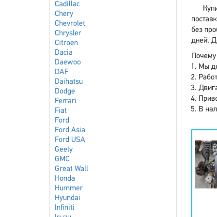
Cadillac
Куп
Chery
поставк
Chevrolet
без про
Chrysler
дней. Д
Citroen
Dacia
Почему 
Daewoo
Мы до
DAF
Работ
Daihatsu
Двига
Dodge
Приво
Ferrari
В нал
Fiat
Ford
Ford Asia
Ford USA
Geely
GMC
Great Wall
Honda
Hummer
Hyundai
Infiniti