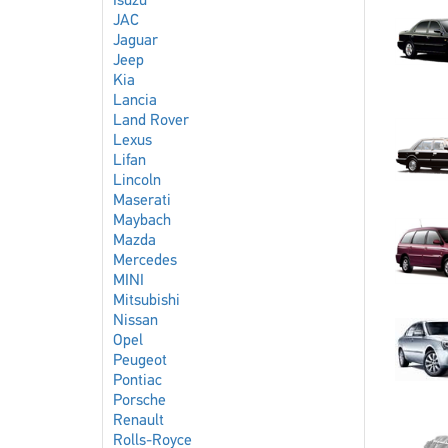
Isuzu
JAC
Jaguar
Jeep
Kia
Lancia
Land Rover
Lexus
Lifan
Lincoln
Maserati
Maybach
Mazda
Mercedes
MINI
Mitsubishi
Nissan
Opel
Peugeot
Pontiac
Porsche
Renault
Rolls-Royce