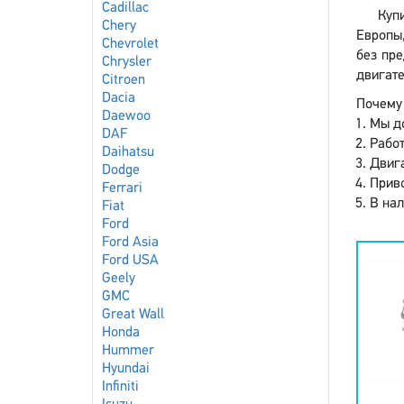
Cadillac
Куп
Chery
Европы,
Chevrolet
без пре
Chrysler
двигате
Citroen
Dacia
Почему 
Daewoo
Мы до
DAF
Работ
Daihatsu
Двига
Dodge
Приво
Ferrari
В нал
Fiat
Ford
Ford Asia
Ford USA
Geely
GMC
Great Wall
Honda
Hummer
Hyundai
Infiniti