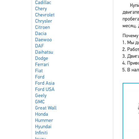
Cadillac
Куп
Chery
двигате
Chevrolet
пробега
Chrysler
месяц. 
Citroen
Dacia
Почему 
Daewoo
Мы до
DAF
Работ
Daihatsu
Двига
Dodge
Приво
Ferrari
В нал
Fiat
Ford
Ford Asia
Ford USA
Geely
GMC
Great Wall
Honda
Hummer
Hyundai
Infiniti