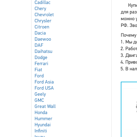
Cadillac
Купи
Chery
для раз
Chevrolet
можно у
Chrysler
РФ. Зво
Citroen
Dacia
Почему 
Daewoo
Мы до
DAF
Работ
Daihatsu
Двига
Dodge
Приво
Ferrari
В нал
Fiat
Ford
Ford Asia
Ford USA
Geely
GMC
Great Wall
Honda
Hummer
Hyundai
Infiniti