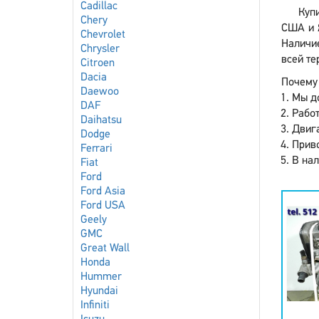
Cadillac
Купи
Chery
США и Я
Chevrolet
Наличие
Chrysler
всей те
Citroen
Dacia
Почему 
Daewoo
Мы до
DAF
Работ
Daihatsu
Двига
Dodge
Приво
Ferrari
В нал
Fiat
Ford
Ford Asia
Ford USA
Geely
GMC
Great Wall
Honda
Hummer
Hyundai
Infiniti