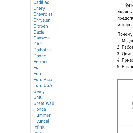
Cadillac
Куп
Chery
Европы,
Chevrolet
предоп
Chrysler
моторы 
Citroen
Dacia
Почему 
Daewoo
Мы до
DAF
Работ
Daihatsu
Двига
Dodge
Приво
Ferrari
В нал
Fiat
Ford
Ford Asia
Ford USA
Geely
GMC
Great Wall
Honda
Hummer
Hyundai
Infiniti