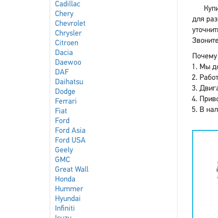
Cadillac
Купи
Chery
для раз
Chevrolet
уточнит
Chrysler
Звоните
Citroen
Dacia
Почему 
Daewoo
Мы до
DAF
Работ
Daihatsu
Двига
Dodge
Приво
Ferrari
В нал
Fiat
Ford
Ford Asia
Ford USA
Geely
GMC
Great Wall
Honda
Hummer
Hyundai
Infiniti