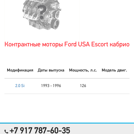
Контрактные моторы Ford USA Escort кабрио
Модификация
Даты выпуска
Мощность, л.с.
Модель двиг.
2.0 Si
1993 - 1996
126
+7 917 787-60-35