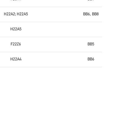
H22A2; H22A5
BB6, BB8
H22A5
F22Z6
BB5
H22A4
BB6