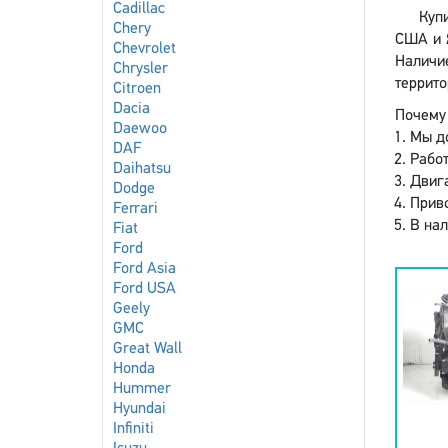
Cadillac
Купи
Chery
США и Я
Chevrolet
Наличие
Chrysler
террито
Citroen
Dacia
Почему 
Daewoo
Мы до
DAF
Работ
Daihatsu
Двига
Dodge
Приво
Ferrari
В нал
Fiat
Ford
Ford Asia
Ford USA
Geely
GMC
Great Wall
Honda
Hummer
Hyundai
Infiniti