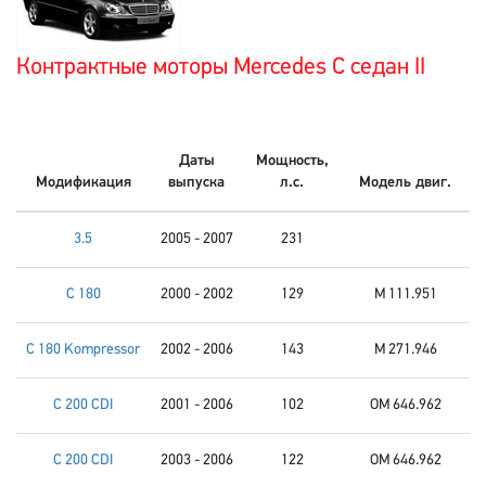
Контрактные моторы Mercedes C седан II
Даты
Мощность,
Модификация
выпуска
л.с.
Модель двиг.
3.5
2005 - 2007
231
C 180
2000 - 2002
129
M 111.951
C 180 Kompressor
2002 - 2006
143
M 271.946
C 200 CDI
2001 - 2006
102
OM 646.962
C 200 CDI
2003 - 2006
122
OM 646.962