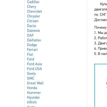
Cadillac
Куп
Chery
двигате
Chevrolet
по СНГ
Chrysler
Доставл
Citroen
Dacia
Почему 
Daewoo
Мы до
DAF
Работ
Daihatsu
Двига
Dodge
Приво
Ferrari
В нал
Fiat
Ford
Ford Asia
Ford USA
Geely
GMC
Great Wall
Honda
Hummer
Hyundai
Infiniti