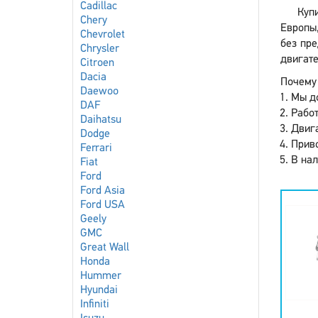
Cadillac
Куп
Chery
Европы,
Chevrolet
без пре
Chrysler
двигате
Citroen
Dacia
Почему 
Daewoo
Мы до
DAF
Работ
Daihatsu
Двига
Dodge
Приво
Ferrari
В нал
Fiat
Ford
Ford Asia
Ford USA
Geely
GMC
Great Wall
Honda
Hummer
Hyundai
Infiniti