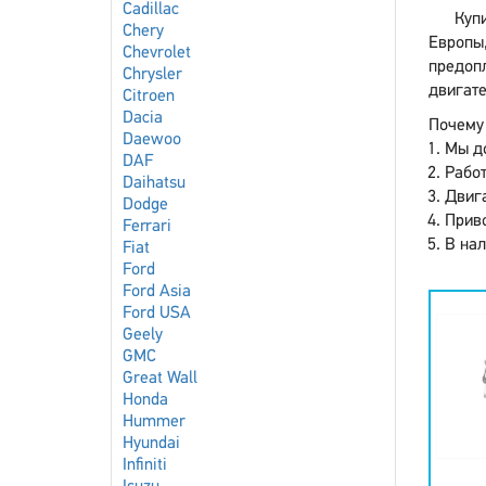
Cadillac
Купи
Chery
Европы,
Chevrolet
предопл
Chrysler
двигате
Citroen
Dacia
Почему 
Daewoo
Мы до
DAF
Работ
Daihatsu
Двига
Dodge
Приво
Ferrari
В нал
Fiat
Ford
Ford Asia
Ford USA
Geely
GMC
Great Wall
Honda
Hummer
Hyundai
Infiniti