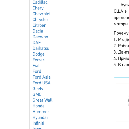
Cadillac
Куп
Chery
США и 
Chevrolet
предопл
Chrysler
моторы 
Citroen
Dacia
Почему 
Daewoo
Мы до
DAF
Работ
Daihatsu
Двига
Dodge
Приво
Ferrari
В нал
Fiat
Ford
Ford Asia
Ford USA
Geely
GMC
Great Wall
Honda
Hummer
Hyundai
Infiniti