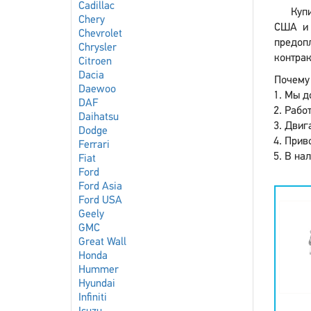
Cadillac
Куп
Chery
США и 
Chevrolet
предоп
Chrysler
контрак
Citroen
Dacia
Почему 
Daewoo
Мы до
DAF
Работ
Daihatsu
Двига
Dodge
Приво
Ferrari
В нал
Fiat
Ford
Ford Asia
Ford USA
Geely
GMC
Great Wall
Honda
Hummer
Hyundai
Infiniti