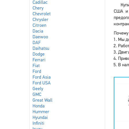
Cadillac
Купи
Chery
США и 
Chevrolet
предоп
Chrysler
контрак
Citroen
Dacia
Почему 
Daewoo
Мы до
DAF
Работ
Daihatsu
Двига
Dodge
Приво
Ferrari
В нал
Fiat
Ford
Ford Asia
Ford USA
Geely
GMC
Great Wall
Honda
Hummer
Hyundai
Infiniti