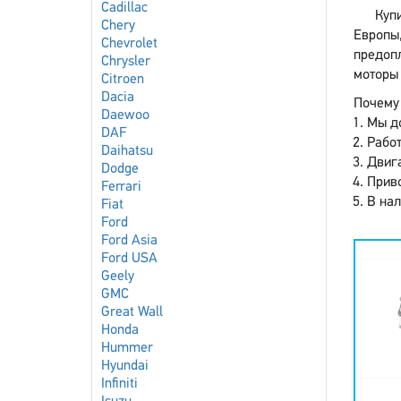
Cadillac
Куп
Chery
Европы,
Chevrolet
предопл
Chrysler
моторы 
Citroen
Dacia
Почему 
Daewoo
Мы до
DAF
Работ
Daihatsu
Двига
Dodge
Приво
Ferrari
В нал
Fiat
Ford
Ford Asia
Ford USA
Geely
GMC
Great Wall
Honda
Hummer
Hyundai
Infiniti