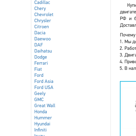
Cadillac
Куп
Chery
двигате
Chevrolet
РФ и б
Chrysler
Доставл
Citroen
Dacia
Почему 
Daewoo
Мы до
DAF
Работ
Daihatsu
Двига
Dodge
Приво
Ferrari
В нал
Fiat
Ford
Ford Asia
Ford USA
Geely
GMC
Great Wall
Honda
Hummer
Hyundai
Infiniti