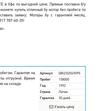
 TE в Уфе по выгодной цене. Прямые поставки б/у
 можете купить отличный бу мотор без пробега по
тавить заявку. Моторы бу с гарантией месяц.
917 787-60-35!
ас:
обегом. Гарантия на
Артикул
QW2/02049095
аты отгрузки). Время
Пробег
158000
ия на складе.
Год
1992
Страна
Литва
Гарантия
30 дней
Узнать цену