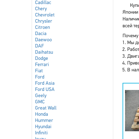
Cadillac
Куп
Chery
Японии 
Chevrolet
Наличие
Chrysler
всей те
Citroen
Dacia
Почему 
Daewoo
Мы до
DAF
Работ
Daihatsu
Двига
Dodge
Приво
Ferrari
В нал
Fiat
Ford
Ford Asia
Ford USA
Geely
GMC
Great Wall
Honda
Hummer
Hyundai
Infiniti