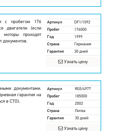
и с пробегом 176
Артикул
DF1/1092
се двигатели (если
Пробег
176000
е моторы проходят
Год
1999
т документов.
Страна
Германия
Гарантия
30 дней
Узнать цену
нными документами.
Артикул
RG5/4977
дневная гарантия на
Пробег
185000
ся в СТО).
Год
2002
Страна
Литва
Гарантия
30 дней
Узнать цену