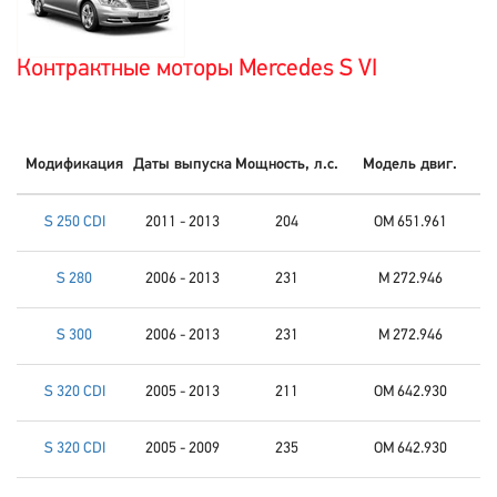
Контрактные моторы Mercedes S VI
Модификация
Даты выпуска
Мощность, л.с.
Модель двиг.
S 250 CDI
2011 - 2013
204
OM 651.961
S 280
2006 - 2013
231
M 272.946
S 300
2006 - 2013
231
M 272.946
S 320 CDI
2005 - 2013
211
OM 642.930
S 320 CDI
2005 - 2009
235
OM 642.930