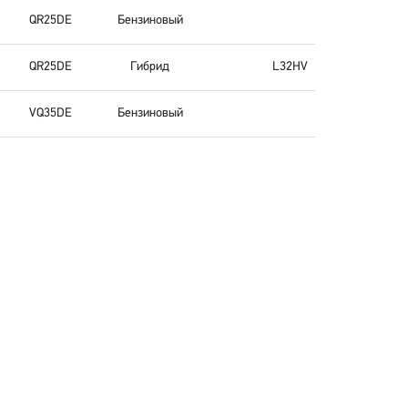
QR25DE
Бензиновый
QR25DE
Гибрид
L32HV
VQ35DE
Бензиновый