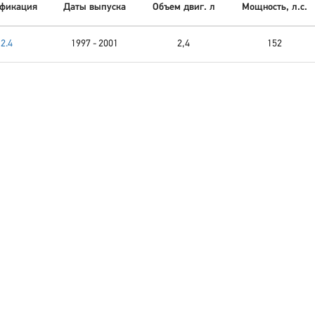
фикация
Даты выпуска
Объем двиг. л
Мощность, л.с.
2.4
1997 - 2001
2,4
152