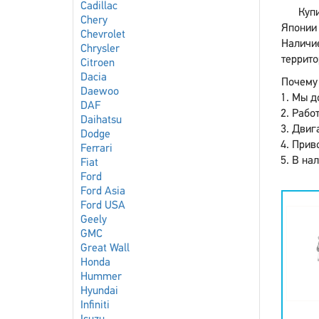
Cadillac
Куп
Chery
Японии 
Chevrolet
Наличие
Chrysler
террито
Citroen
Dacia
Почему 
Daewoo
Мы до
DAF
Работ
Daihatsu
Двига
Dodge
Приво
Ferrari
В нал
Fiat
Ford
Ford Asia
Ford USA
Geely
GMC
Great Wall
Honda
Hummer
Hyundai
Infiniti