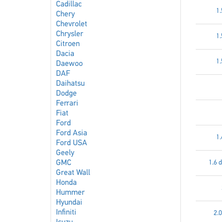
Cadillac
1.
Chery
Chevrolet
Chrysler
1.
Citroen
Dacia
1.
Daewoo
DAF
Daihatsu
Dodge
Ferrari
Fiat
Ford
Ford Asia
1.
Ford USA
Geely
GMC
1.6 
Great Wall
Honda
Hummer
Hyundai
Infiniti
2.