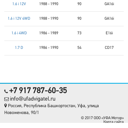
1.6 i 12V
1988 - 1990
90
GA16i
1.6 i 12V 4WD
1988 - 1990
90
GA16i
1.6 i 4WD
1986 - 1989
73
E16i
1.7 D
1986 - 1990
54
CD17
+7 917 787-60-35
info@ufadvigatel.ru
Россия, Республика Башкортостан, Уфа, улица
Новоженова, 90/1
© 2017 OOO «УФА Мотор»
Карта сайта