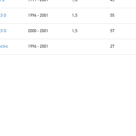
1.0
1991 - 2001
1,0
45
.5 D
1996 - 2001
1,5
55
.5 D
2000 - 2001
1,5
57
ectric
1996 - 2001
27