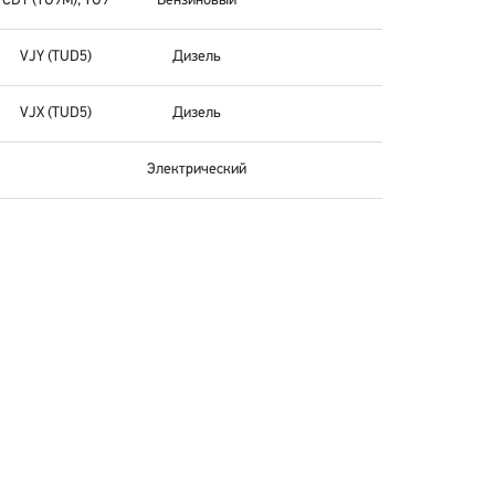
CDY (TU9M); TU9
Бензиновый
VJY (TUD5)
Дизель
VJX (TUD5)
Дизель
Электрический