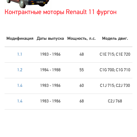
Контрактные моторы Renault 11 фургон
Модификация
Даты выпуска
Мощность, л.с.
Модель двиг.
1.1
1983 - 1986
48
C1E 715; C1E 720
1.2
1984 - 1988
55
C1G 700; C1G 710
1.4
1983 - 1986
60
C1J 715; C2J 730
1.4
1983 - 1986
68
C2J 768