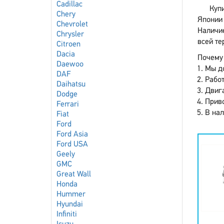
Cadillac
Куп
Chery
Японии 
Chevrolet
Наличие
Chrysler
всей те
Citroen
Dacia
Почему 
Daewoo
Мы до
DAF
Работ
Daihatsu
Двига
Dodge
Приво
Ferrari
В нал
Fiat
Ford
Ford Asia
Ford USA
Geely
GMC
Great Wall
Honda
Hummer
Hyundai
Infiniti