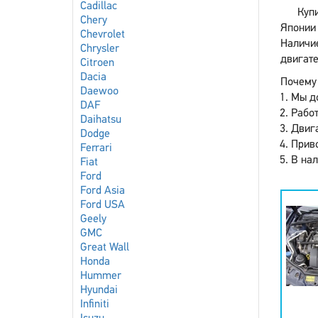
Cadillac
Купи
Chery
Японии 
Chevrolet
Наличи
Chrysler
двигате
Citroen
Dacia
Почему 
Daewoo
Мы до
DAF
Работ
Daihatsu
Двига
Dodge
Приво
Ferrari
В нал
Fiat
Ford
Ford Asia
Ford USA
Geely
GMC
Great Wall
Honda
Hummer
Hyundai
Infiniti