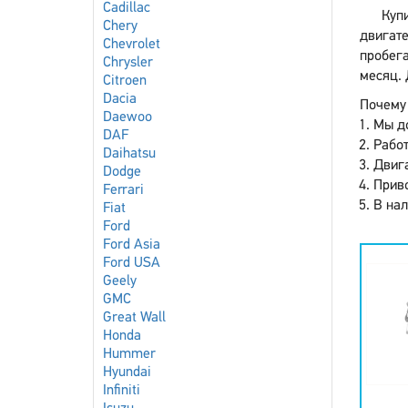
Cadillac
Купи
Chery
двигат
Chevrolet
пробега
Chrysler
месяц. 
Citroen
Dacia
Почему 
Daewoo
Мы до
DAF
Работ
Daihatsu
Двига
Dodge
Приво
Ferrari
В нал
Fiat
Ford
Ford Asia
Ford USA
Geely
GMC
Great Wall
Honda
Hummer
Hyundai
Infiniti