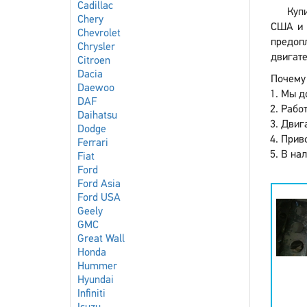
Cadillac
Купи
Chery
США и 
Chevrolet
предоп
Chrysler
двигате
Citroen
Dacia
Почему 
Daewoo
Мы до
DAF
Работ
Daihatsu
Двига
Dodge
Приво
Ferrari
В нал
Fiat
Ford
Ford Asia
Ford USA
Geely
GMC
Great Wall
Honda
Hummer
Hyundai
Infiniti