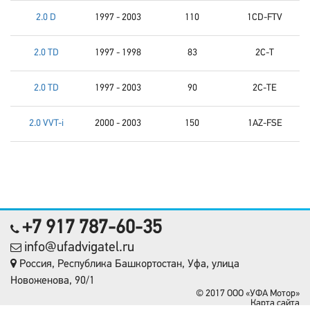
2.0 D
1997 - 2003
110
1CD-FTV
2.0 TD
1997 - 1998
83
2C-T
2.0 TD
1997 - 2003
90
2C-TE
2.0 VVT-i
2000 - 2003
150
1AZ-FSE
+7 917 787-60-35
info@ufadvigatel.ru
Россия, Республика Башкортостан, Уфа, улица
Новоженова, 90/1
© 2017 OOO «УФА Мотор»
Карта сайта