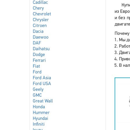
Cadillac
Купи
Chery
из Евро
Chevrolet
и без п
Chrysler
двигате
Citroen
Dacia
Почему 
Daewoo
Мы до
DAF
Работ
Daihatsu
Двига
Dodge
Приво
Ferrari
В нал
Fiat
Ford
Ford Asia
Ford USA
Geely
GMC
Great Wall
Honda
Hummer
Hyundai
Infiniti