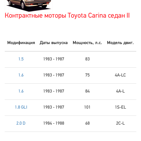
Контрактные моторы Toyota Carina седан II
Модификация
Даты выпуска
Мощность, л.с.
Модель двиг.
1.5
1983 - 1987
83
1.6
1983 - 1987
75
4A-LC
1.6
1983 - 1987
84
4A-L
1.8 GLI
1983 - 1987
101
1S-EL
2.0 D
1984 - 1988
68
2C-L