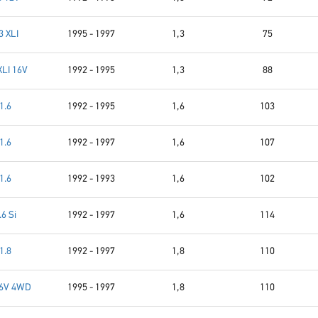
3 XLI
1995 - 1997
1,3
75
XLI 16V
1992 - 1995
1,3
88
1.6
1992 - 1995
1,6
103
1.6
1992 - 1997
1,6
107
1.6
1992 - 1993
1,6
102
.6 Si
1992 - 1997
1,6
114
1.8
1992 - 1997
1,8
110
16V 4WD
1995 - 1997
1,8
110