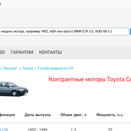
е
ВО
ГАРАНТИИ
КОНТАКТЫ
Каталог
Toyota
Corolla универсал VII
Контрактные моторы Toyota Co
фикация
Даты выпуска
Объем двиг. л
Мощность, л.с.
3 12V
1992 - 1995
1,3
72