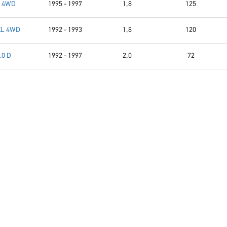
8 4WD
1995 - 1997
1,8
125
 XL 4WD
1992 - 1993
1,8
120
.0 D
1992 - 1997
2,0
72