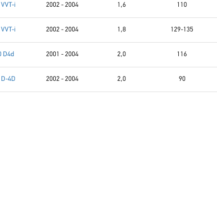
 VVT-i
2002 - 2004
1,6
110
 VVT-i
2002 - 2004
1,8
129-135
0 D4d
2001 - 2004
2,0
116
0 D-4D
2002 - 2004
2,0
90