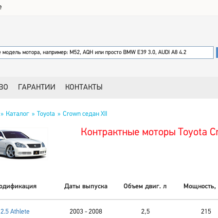
е
ВО
ГАРАНТИИ
КОНТАКТЫ
Каталог
Toyota
Crown седан XII
Контрактные моторы Toyota Cr
одификация
Даты выпуска
Объем двиг. л
Мощность, 
2.5 Athlete
2003 - 2008
2,5
215