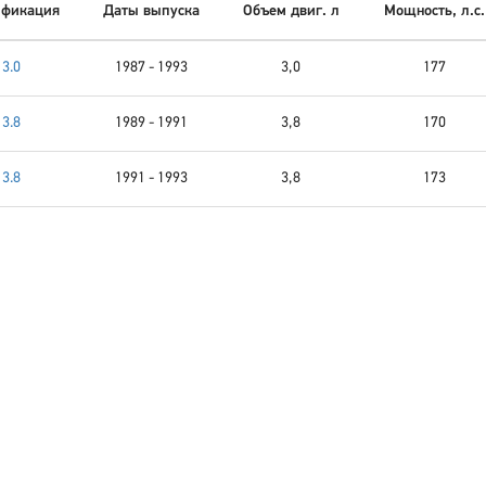
фикация
Даты выпуска
Объем двиг. л
Мощность, л.с.
3.0
1987 - 1993
3,0
177
3.8
1989 - 1991
3,8
170
3.8
1991 - 1993
3,8
173