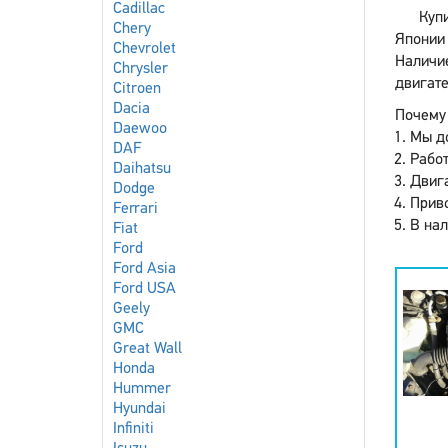
Cadillac
Куп
Chery
Японии 
Chevrolet
Наличие
Chrysler
двигате
Citroen
Dacia
Почему 
Daewoo
Мы до
DAF
Работ
Daihatsu
Двига
Dodge
Приво
Ferrari
В нал
Fiat
Ford
Ford Asia
Ford USA
Geely
GMC
Great Wall
Honda
Hummer
Hyundai
Infiniti