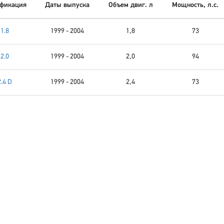
фикация
Даты выпуска
Объем двиг. л
Мощность, л.с.
1.8
1999 - 2004
1,8
73
2.0
1999 - 2004
2,0
94
2.4 D
1999 - 2004
2,4
73