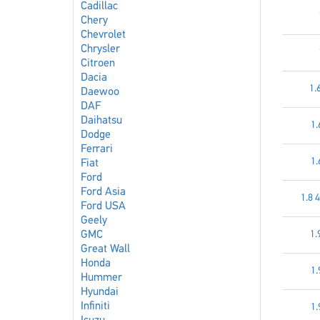
Cadillac
Chery
Chevrolet
Chrysler
Citroen
Dacia
1.
Daewoo
DAF
Daihatsu
1.
Dodge
Ferrari
1.
Fiat
Ford
Ford Asia
1.8 
Ford USA
Geely
GMC
1.
Great Wall
Honda
1.
Hummer
Hyundai
Infiniti
1.