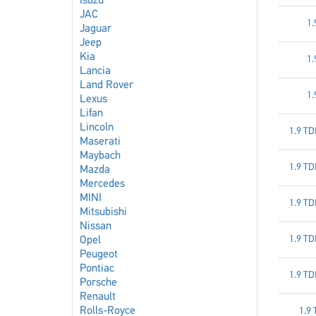
Isuzu
JAC
1.
Jaguar
Jeep
Kia
1.
Lancia
Land Rover
1.
Lexus
Lifan
Lincoln
1.9 TD
Maserati
Maybach
1.9 TD
Mazda
Mercedes
MINI
1.9 TD
Mitsubishi
Nissan
1.9 TD
Opel
Peugeot
Pontiac
1.9 TD
Porsche
Renault
Rolls-Royce
1.9 