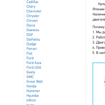
Cadillac
Куп
Chery
Японии 
Chevrolet
Наличи
Chrysler
двигате
Citroen
Dacia
Почему 
Daewoo
Мы до
DAF
Работ
Daihatsu
Двига
Dodge
Приво
Ferrari
В нал
Fiat
Ford
Ford Asia
Ford USA
Geely
GMC
Great Wall
Honda
Hummer
Hyundai
Infiniti