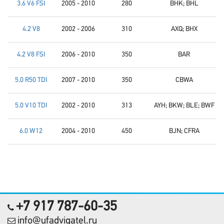
3.6 V6 FSI
2005 - 2010
280
BHK; BHL
4.2 V8
2002 - 2006
310
AXQ; BHX
4.2 V8 FSI
2006 - 2010
350
BAR
5.0 R50 TDI
2007 - 2010
350
CBWA
5.0 V10 TDI
2002 - 2010
313
AYH; BKW; BLE; BWF
6.0 W12
2004 - 2010
450
BJN; CFRA
+7 917 787-60-35
info@ufadvigatel.ru