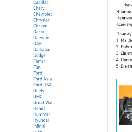
Cadillac
Куп
Chery
Японии 
Chevrolet
Наличие
Chrysler
всей те
Citroen
Dacia
Почему 
Daewoo
Мы до
DAF
Работ
Daihatsu
Двига
Dodge
Приво
Ferrari
В нал
Fiat
Ford
Ford Asia
Ford USA
Geely
GMC
Great Wall
Honda
Hummer
Hyundai
Infiniti