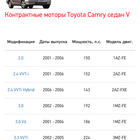
Контрактные моторы Toyota Camry седан V
Модификация
Даты выпуска
Мощность, л.с.
Модель двиг.
2.0
2001 - 2006
150
1AZ-FE
2.4 VVT-i
2001 - 2006
152
2AZ-FE
2.4 VVTi Hybrid
2006 - 2006
143
2AZ-FXE
3.0
2002 - 2006
192
1MZ-FE
3.0 V6
2001 - 2006
186
1MZ-FE
3.3 VVTi
2002 - 2005
224
3MZ-FE