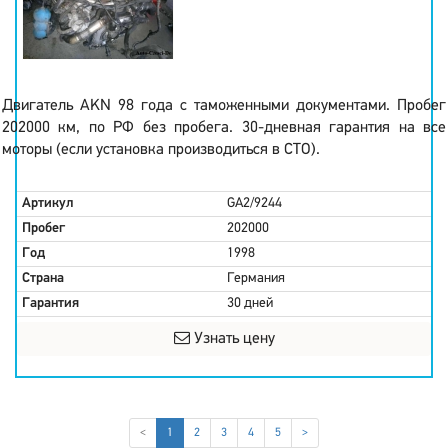
Двигатель AKN 98 года с таможенными документами. Пробег
202000 км, по РФ без пробега. 30-дневная гарантия на все
моторы (если установка производиться в СТО).
Артикул
GA2/9244
Пробег
202000
Год
1998
Страна
Германия
Гарантия
30 дней
Узнать цену
(current)
<
1
2
3
4
5
>