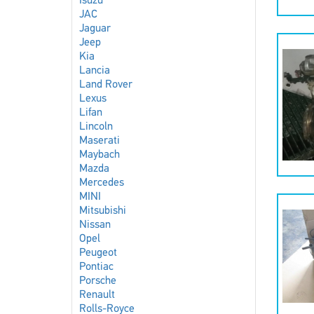
Isuzu
JAC
Jaguar
Jeep
Kia
Lancia
Land Rover
Lexus
Lifan
Lincoln
Maserati
Maybach
Mazda
Mercedes
MINI
Mitsubishi
Nissan
Opel
Peugeot
Pontiac
Porsche
Renault
Rolls-Royce