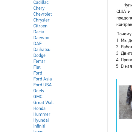
Cadillac
Купи
Chery
США и 
Chevrolet
предопл
Chrysler
контрак
Citroen
Dacia
Почему 
Daewoo
Мы до
DAF
Работ
Daihatsu
Двига
Dodge
Приво
Ferrari
В нал
Fiat
Ford
Ford Asia
Ford USA
Geely
GMC
Great Wall
Honda
Hummer
Hyundai
Infiniti