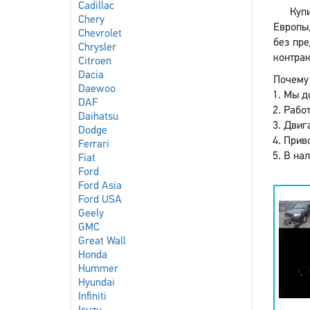
Cadillac
Куп
Chery
Европы,
Chevrolet
без пре
Chrysler
контрак
Citroen
Dacia
Почему 
Daewoo
Мы до
DAF
Работ
Daihatsu
Двига
Dodge
Приво
Ferrari
В нал
Fiat
Ford
Ford Asia
Ford USA
Geely
GMC
Great Wall
Honda
Hummer
Hyundai
Infiniti